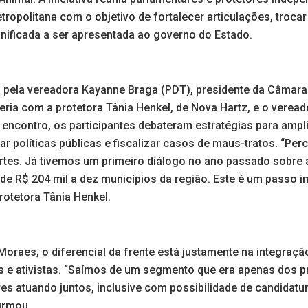
ropolitana com o objetivo de fortalecer articulações, trocar
unificada a ser apresentada ao governo do Estado.
ada pela vereadora Kayanne Braga (PDT), presidente da Câmar
ia com a protetora Tânia Henkel, de Nova Hartz, e o veread
encontro, os participantes debateram estratégias para amplia
r políticas públicas e fiscalizar casos de maus-tratos. “Per
tes. Já tivemos um primeiro diálogo no ano passado sobre a
de R$ 204 mil a dez municípios da região. Este é um passo i
rotetora Tânia Henkel.
Moraes, o diferencial da frente está justamente na integraçã
s e ativistas. “Saímos de um segmento que era apenas dos pr
es atuando juntos, inclusive com possibilidade de candidatu
firmou.