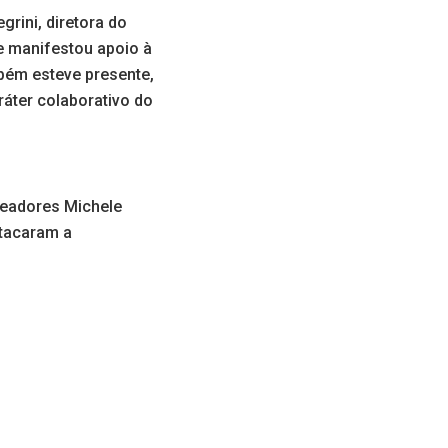
rini, diretora do
e manifestou apoio à
mbém esteve presente,
ráter colaborativo do
eadores Michele
stacaram a