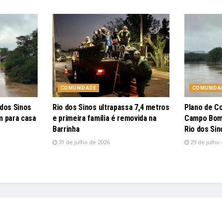
COMUNIDADE
COMUNIDA
 dos Sinos
Rio dos Sinos ultrapassa 7,4 metros
Plano de C
m para casa
e primeira família é removida na
Campo Bom 
Barrinha
Rio dos Sin
31 de julho de 2026
29 de julho 