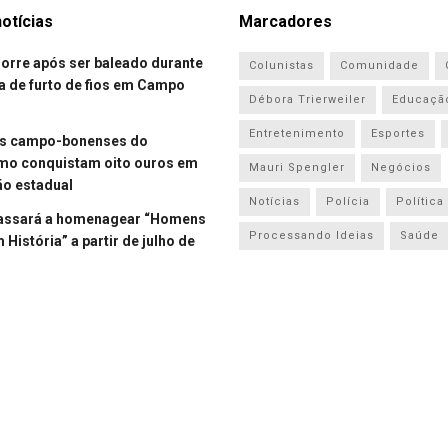
otícias
Marcadores
re após ser baleado durante
Colunistas
Comunidade
a de furto de fios em Campo
Débora Trierweiler
Educaçã
Entretenimento
Esportes
es campo-bonenses do
smo conquistam oito ouros em
Mauri Spengler
Negócios
o estadual
Notícias
Polícia
Política
assará a homenagear “Homens
Processando Ideias
Saúde
História” a partir de julho de