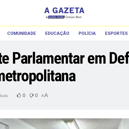
COMUNIDADE
EDUCAÇÃO
POLÍCIA
ESPORTES
nte Parlamentar em De
metropolitana
A
0
0
dade
A