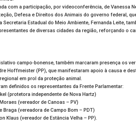
da com a participação, por videoconferência, de Vanessa Neg
eção, Defesa e Direitos dos Animais do governo federal, qu
a da Secretaria Estadual do Meio Ambiente, Fernanda Leite, ta
epresentantes de diversas cidades da região, reforçando o ca
islativo campo-bonense, também marcaram presença os ver
dre Hoffmeister (PP), que manifestaram apoio à causa e de
regional em prol da proteção animal.
ram definidos os representantes da Frente Parlamentar:
kel (protetora independente de Nova Hartz)
s Moraes (vereador de Canoas – PV)
ne Braga (vereadora de Campo Bom – PDT)
son Klaus (vereador de Estância Velha – PP).