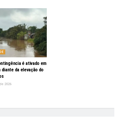
DE
ontingência é ativado em
diante da elevação do
os
de 2026