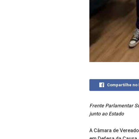
Compartilhe no
Frente Parlamentar S
junto ao Estado
A Câmara de Vereadore
em Defesa da Causa An