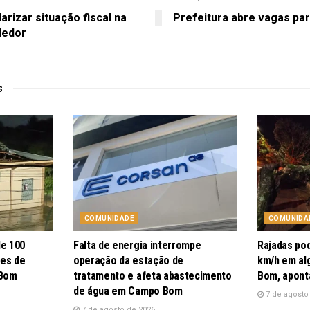
rizar situação fiscal na
Prefeitura abre vagas par
dedor
s
COMUNIDADE
COMUNIDA
de 100
Falta de energia interrompe
Rajadas po
pes de
operação da estação de
km/h em al
 Bom
tratamento e afeta abastecimento
Bom, apont
de água em Campo Bom
7 de agosto
7 de agosto de 2026