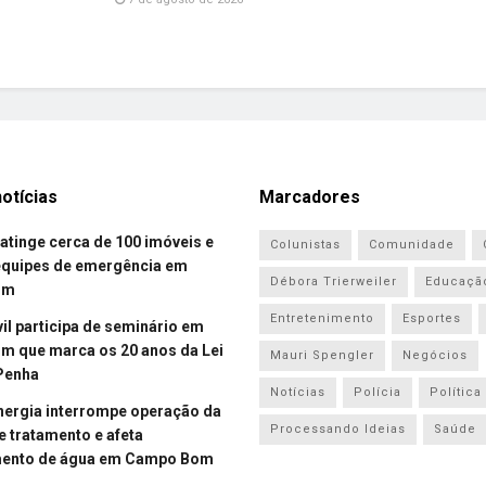
otícias
Marcadores
atinge cerca de 100 imóveis e
Colunistas
Comunidade
equipes de emergência em
Débora Trierweiler
Educaçã
om
Entretenimento
Esportes
vil participa de seminário em
 que marca os 20 anos da Lei
Mauri Spengler
Negócios
Penha
Notícias
Polícia
Política
energia interrompe operação da
Processando Ideias
Saúde
e tratamento e afeta
mento de água em Campo Bom