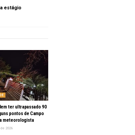
a estágio
DE
dem ter ultrapassado 90
guns pontos de Campo
a meteorologista
 de 2026