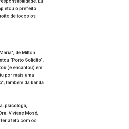
esponsabilidade. Eu
letou o prefeito
oite de todos os
aria”, de Milton
tou “Porto Solidão”,
ntou (e encantou) em
iu por mais uma
Go”, também da banda
a, psicóloga,
Dra. Viviane Mosé,
 ter afeto com os