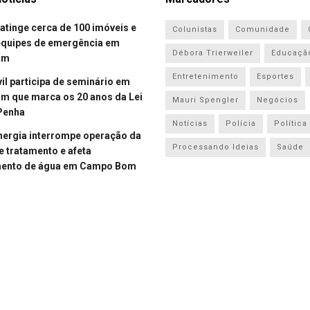
atinge cerca de 100 imóveis e
Colunistas
Comunidade
equipes de emergência em
Débora Trierweiler
Educaçã
om
Entretenimento
Esportes
vil participa de seminário em
 que marca os 20 anos da Lei
Mauri Spengler
Negócios
Penha
Notícias
Polícia
Política
energia interrompe operação da
Processando Ideias
Saúde
e tratamento e afeta
mento de água em Campo Bom