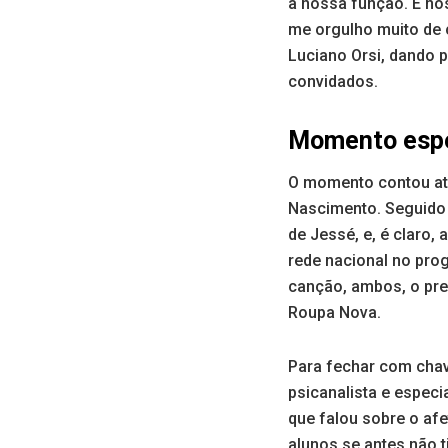
a nossa função. E nó
me orgulho muito de 
Luciano Orsi, dando 
convidados.
Momento espe
O momento contou até
Nascimento. Seguido d
de Jessé, e, é claro
rede nacional no pro
canção, ambos, o pre
Roupa Nova.
Para fechar com chave
psicanalista e especi
que falou sobre o af
alunos se antes não 