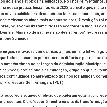
os dois anos atípicos na educação. Nós nos reinventamos. 
s na nossa prática. Iniciamos este 2022, acredito que, muito 
s novas habilidades, descobrimos talentos escondidos, a
dade e elevamos ainda mais nossos valores. A evolução foi e
res, pois vocês fizeram tudo isso acontecer e tudo isso dar c
 Demais. Mas não desistimos, não desistiremos”, expressa a
Simone Schneider.
 energias renovadas damos início a mais um ano letivo, agor
que todos passamos por momentos difíceis e por muitos ob
as também vimos os esforços da Administração Municipal e 
 de vocês, profissionais da educação, grupo no qual eu ten
rmos continuidade ao aprendizado dos nossos alunos”, comen
, Professora Gênifer Engers (PDT).
rofessores e equipes diretivas que puderam estar aqui prese
r presentes. O professor é mestre na arte da transformação