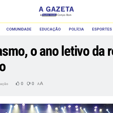
COMUNIDADE
EDUCAÇÃO
POLÍCIA
ESPORTES
mo, o ano letivo da r
to
A
0
0
cação
A