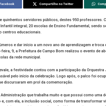
 Facebook
Compartilhe no Twitter
Comp
 e quinhentos servidores públicos, destes 950 professores
nfantil integral; 20 escolas de Ensino Fundamental, sendo 
co centros educacionais.
números e dar início a um novo ano de aprendizagem e troca
a-feira, 9, a Prefeitura de Campo Bom realizou o evento de abe
colas da rede municipal.
evale, a festividade contou com a participação da Orquest
sável pelo início da celebração. Logo após, o palco foi ocu
 que discursaram em prol da comemoração.
dministração que trabalha muito e que possui como uma de
 e, com ela, a inclusão social, como forma de transformar v