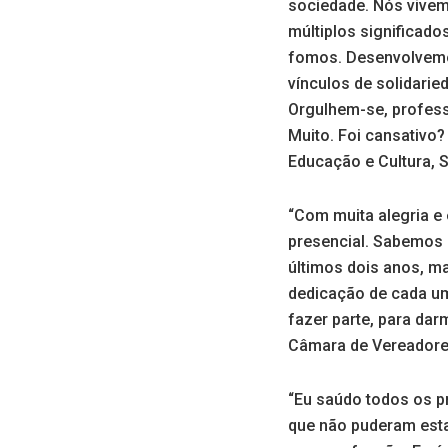
sociedade. Nós vivem
múltiplos significado
fomos. Desenvolvemo
vínculos de solidarie
Orgulhem-se, professo
Muito. Foi cansativo?
Educação e Cultura, 
“Com muita alegria e
presencial. Sabemos 
últimos dois anos, m
dedicação de cada um
fazer parte, para da
Câmara de Vereadores
“Eu saúdo todos os p
que não puderam esta