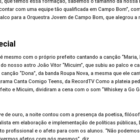
s, que temos essa formação, sabemos o tamanho da nossa r
contar com uma equipe tão qualificada em Campo Bom”, comp
palco para a Orquestra Jovem de Campo Bom, que alegrou a n
cial
 mesmo com o próprio prefeito cantando a canção “Maria, M
o nosso astro João Vitor “Micuim”, que subiu ao palco e can
, a canção “Dona”, da banda Roupa Nova, a mesma que ele ca
grama Canta Comigo Teens, da RecordTV Como a plateia ped
feito e Micuim, dividiram a cena com o som “Whiskey a Go 
 de ouro, a noite contou com a presença da poetisa, filósof
alista em elaboração e implementação de políticas públicas, 
eto profissional e o afeto para com os alunos. “Não podemos
tivermos afetos com nós mesmos”, diz.