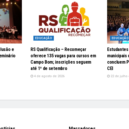
EDUCAÇÃO
EDUCAÇÃO
lusão e
RS Qualificação – Recomeçar
Estudantes
eminário
oferece 135 vagas para cursos em
municipais
Campo Bom; inscrições seguem
concluem P
até 1º de setembro
CEI
4 de agosto de 2026
22 de julho 
otícias
Marcadores