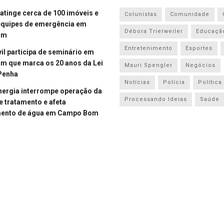
atinge cerca de 100 imóveis e
Colunistas
Comunidade
equipes de emergência em
Débora Trierweiler
Educaçã
om
Entretenimento
Esportes
vil participa de seminário em
 que marca os 20 anos da Lei
Mauri Spengler
Negócios
Penha
Notícias
Polícia
Política
energia interrompe operação da
Processando Ideias
Saúde
e tratamento e afeta
mento de água em Campo Bom