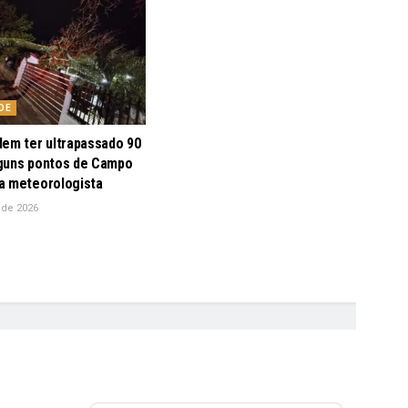
DE
dem ter ultrapassado 90
guns pontos de Campo
a meteorologista
 de 2026