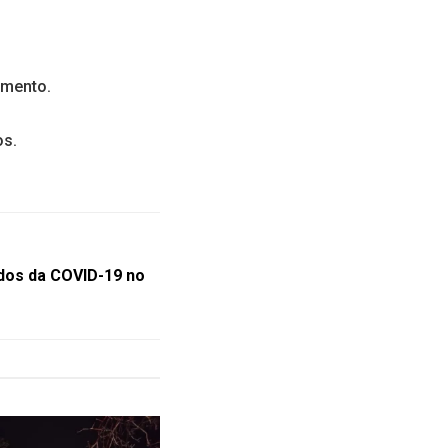
amento.
os.
dos da COVID-19 no