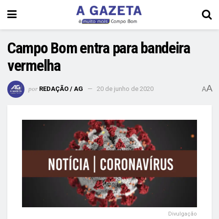
Campo Bom entra para bandeira
vermelha
A
por
REDAÇÃO / AG
20 de junho de 2020
A
Divulgação