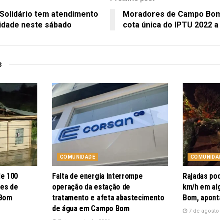
olidário tem atendimento
Moradores de Campo Bom
idade neste sábado
cota única do IPTU 2022 a 
s
COMUNIDADE
COMUNIDA
de 100
Falta de energia interrompe
Rajadas po
pes de
operação da estação de
km/h em al
 Bom
tratamento e afeta abastecimento
Bom, apont
de água em Campo Bom
7 de agosto