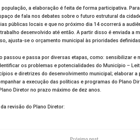
população, a elaboração é feita de forma participativa. Par
aço de fala nos debates sobre o futuro estrutural da cidad
ias públicas locais e que no próximo dia 14 ocorrerá a audiên
trabalho desenvolvido até então. A partir disso é enviada a 
sso, ajusta-se o orçamento municipal às prioridades definidas
o passou e passa por diversas etapas, como: sensibilizar e 
identificar os problemas e potencialidades do Município – Lei
incípios e diretrizes do desenvolvimento municipal; elaborar a
ompanhar a execução das políticas e programas do Plano Dire
 Plano Diretor no prazo máximo de dez anos.
da revisão do Plano Diretor:
Próximo post