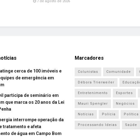
7 de agosto de 2026
otícias
Marcadores
atinge cerca de 100 imóveis e
Colunistas
Comunidade
equipes de emergência em
Débora Trierweiler
Educaçã
om
Entretenimento
Esportes
vil participa de seminário em
 que marca os 20 anos da Lei
Mauri Spengler
Negócios
Penha
Notícias
Polícia
Política
energia interrompe operação da
Processando Ideias
Saúde
e tratamento e afeta
mento de água em Campo Bom