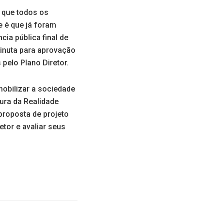
a que todos os
e é que já foram
cia pública final de
minuta para aprovação
 pelo Plano Diretor.
mobilizar a sociedade
tura da Realidade
 proposta de projeto
tor e avaliar seus