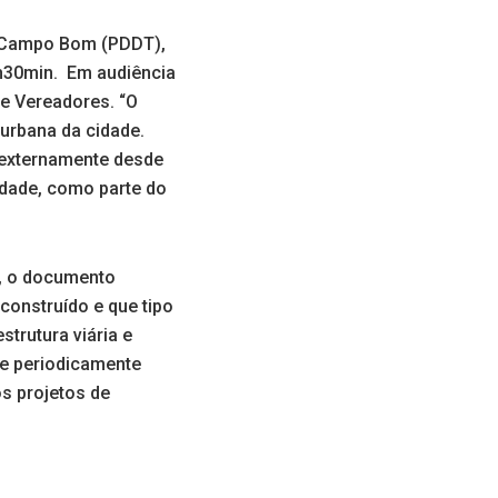
de Campo Bom (PDDT),
8h30min. Em audiência
de Vereadores. “O
urbana da cidade.
e externamente desde
idade, como parte do
n, o documento
construído e que tipo
trutura viária e
re periodicamente
s projetos de