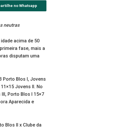
artilhe no Whatsapp
s neutras
idade acima de 50
primeira fase, mais a
doras disputam uma
3 Porto Blos I, Jovens
 11×15 Jovens II. No
II, Porto Blos I 15×7
hora Aparecida e
 Blos II x Clube da