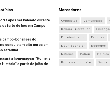
otícias
Marcadores
re após ser baleado durante
Colunistas
Comunidade
a de furto de fios em Campo
Débora Trierweiler
Educaçã
Entretenimento
Esportes
es campo-bonenses do
smo conquistam oito ouros em
Mauri Spengler
Negócios
o estadual
Notícias
Polícia
Política
assará a homenagear “Homens
Processando Ideias
Saúde
História” a partir de julho de