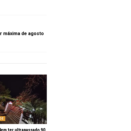
r máxima de agosto
DE
dem ter ultrapassado 90