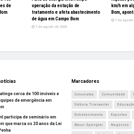
pes de
operação da estação de
km/h em al
 Bom
tratamento e afeta abastecimento
Bom, apont
de água em Campo Bom
7 de agosto
7 de agosto de 2026
otícias
Marcadores
atinge cerca de 100 imóveis e
Colunistas
Comunidade
equipes de emergência em
Débora Trierweiler
Educaçã
om
Entretenimento
Esportes
vil participa de seminário em
 que marca os 20 anos da Lei
Mauri Spengler
Negócios
Penha