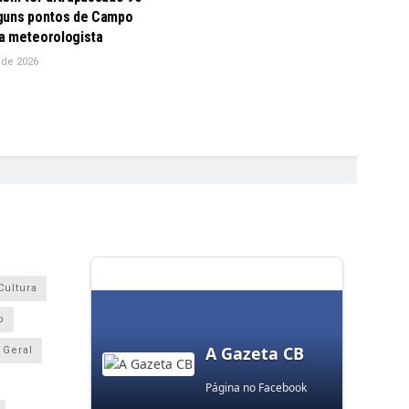
guns pontos de Campo
a meteorologista
 de 2026
Cultura
o
A Gazeta CB
Geral
Página no Facebook