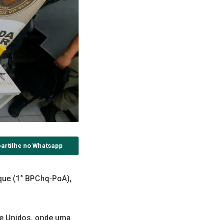
artilhe no Whatsapp
hoque (1° BPChq-PoA),
re Unidos, onde uma