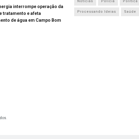
Notícias
Polícia
Política
energia interrompe operação da
Processando Ideias
Saúde
e tratamento e afeta
mento de água em Campo Bom
dos.