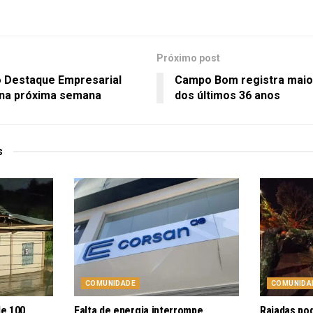
Próximo post
 Destaque Empresarial
Campo Bom registra maio
 na próxima semana
dos últimos 36 anos
s
COMUNIDADE
COMUNIDA
de 100
Falta de energia interrompe
Rajadas po