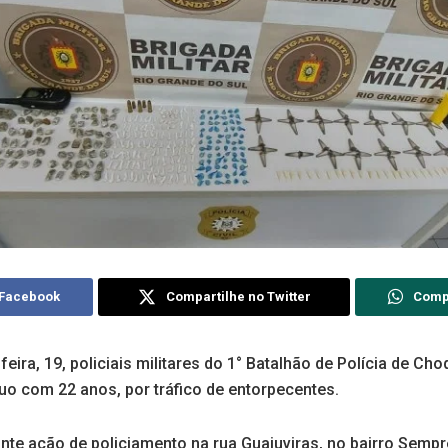
 Facebook
Compartilhe no Twitter
Comp
feira, 19, policiais militares do 1° Batalhão de Polícia de C
uo com 22 anos, por tráfico de entorpecentes.
ante ação de policiamento na rua Guajuviras, no bairro Semp