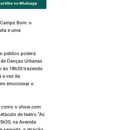
artilhe no Whatsapp
m Campo Bom: o
uita e uma
 o público poderá
na de Danças Urbanas
 às 18h30 trazendo
á a vez da
tem emocionar o
s, como o show com
etáculo de teatro “As
15h30, na Avenida
em seguida, a atração