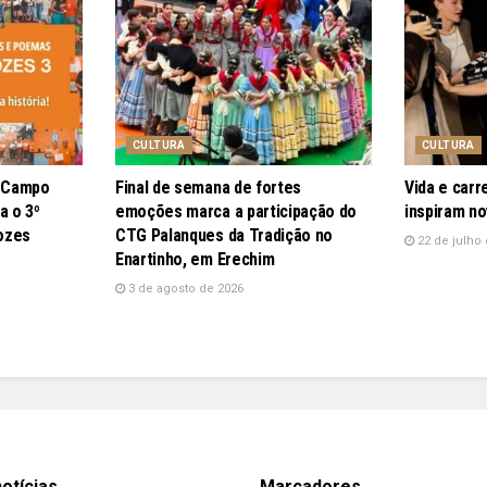
CULTURA
CULTURA
e Campo
Final de semana de fortes
Vida e carr
a o 3º
emoções marca a participação do
inspiram no
ozes
CTG Palanques da Tradição no
22 de julho 
Enartinho, em Erechim
3 de agosto de 2026
otícias
Marcadores