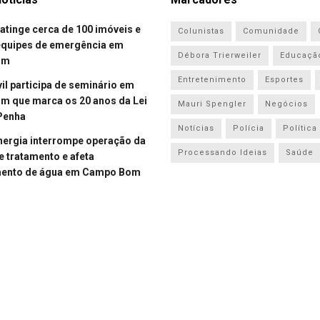
atinge cerca de 100 imóveis e
Colunistas
Comunidade
equipes de emergência em
Débora Trierweiler
Educaçã
om
Entretenimento
Esportes
vil participa de seminário em
 que marca os 20 anos da Lei
Mauri Spengler
Negócios
Penha
Notícias
Polícia
Política
energia interrompe operação da
Processando Ideias
Saúde
e tratamento e afeta
mento de água em Campo Bom