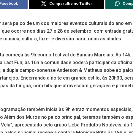
 Facebook
Compartilhe no Twitter
Comp
r será palco de um dos maiores eventos culturais do ano e
, que ocorre nos dias 27 e 28 de setembro, com entrada grat
música, cultura, lazer e diversão para todas as idades.
ta começa às 9h com o festival de Bandas Marciais. Às 14h,
a Last Fun; às 16h a comunidade poderá participar da ofici
 a dupla campo-bonense Anderson & Matheus sobe ao palco
anejos. Encerrando a noite em grande estilo, às 20h30, ser
pas da Língua, com hits que atravessam gerações e prome
programação também inicia às 9h e traz momentos especiai
po Além dos Muros no palco principal, teremos também o esp
 Vela”, apresentado pelo grupo Ueba Produtos Notáveis, às 
, o palco principal recebe a cantora Monique Brito às 18h e, 