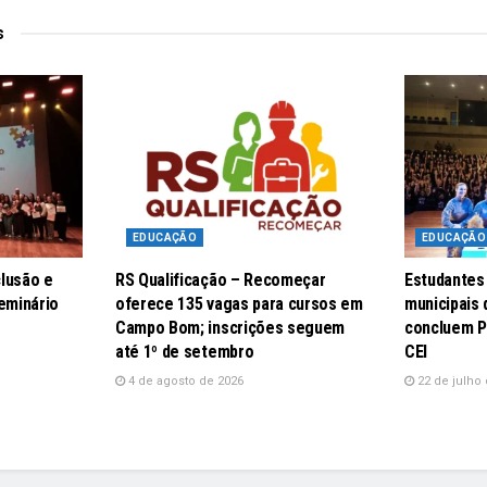
s
EDUCAÇÃO
EDUCAÇÃO
lusão e
RS Qualificação – Recomeçar
Estudantes
eminário
oferece 135 vagas para cursos em
municipais
Campo Bom; inscrições seguem
concluem P
até 1º de setembro
CEI
4 de agosto de 2026
22 de julho 