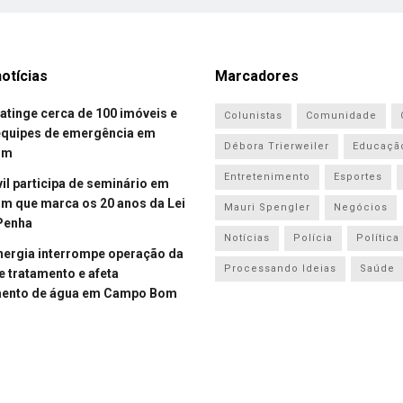
otícias
Marcadores
atinge cerca de 100 imóveis e
Colunistas
Comunidade
equipes de emergência em
Débora Trierweiler
Educaçã
om
Entretenimento
Esportes
vil participa de seminário em
 que marca os 20 anos da Lei
Mauri Spengler
Negócios
Penha
Notícias
Polícia
Política
energia interrompe operação da
Processando Ideias
Saúde
e tratamento e afeta
mento de água em Campo Bom