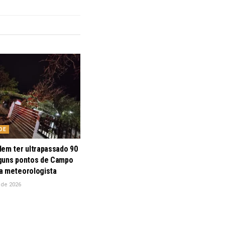
DE
dem ter ultrapassado 90
guns pontos de Campo
a meteorologista
 de 2026