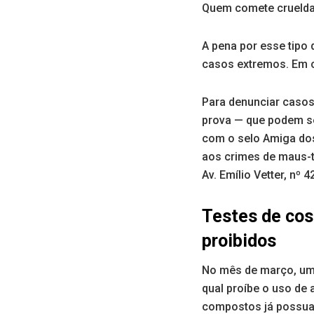
Quem comete crueldad
A pena por esse tipo 
casos extremos. Em c
Para denunciar casos
prova — que podem se
com o selo Amiga dos
aos crimes de maus-tr
Av. Emílio Vetter, nº 4
Testes de cos
proibidos
No mês de março, uma 
qual proíbe o uso de
compostos já possuam