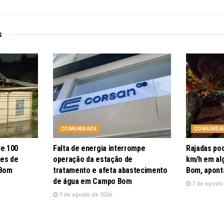
s
COMUNIDADE
COMUNIDA
de 100
Falta de energia interrompe
Rajadas po
pes de
operação da estação de
km/h em al
 Bom
tratamento e afeta abastecimento
Bom, apont
de água em Campo Bom
7 de agosto
7 de agosto de 2026