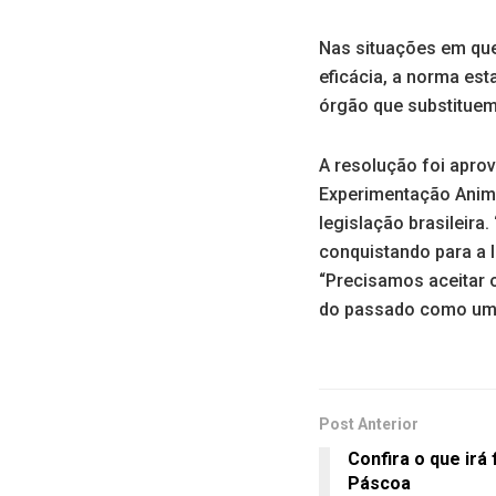
Nas situações em que
eficácia, a norma es
órgão que substituem
A resolução foi apro
Experimentação Anima
legislação brasileir
conquistando para a l
“Precisamos aceitar 
do passado como uma j
Post Anterior
Confira o que irá
Páscoa