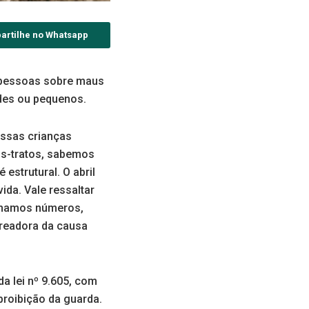
artilhe no Whatsapp
s pessoas sobre maus
ndes ou pequenos.
ossas crianças
us-tratos, sabemos
estrutural. O abril
ida. Vale ressaltar
enhamos números,
ereadora da causa
da lei nº 9.605, com
proibição da guarda.