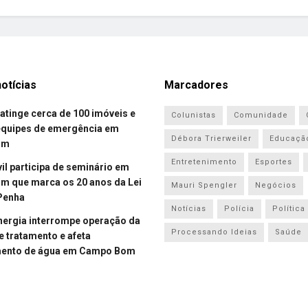
otícias
Marcadores
atinge cerca de 100 imóveis e
Colunistas
Comunidade
equipes de emergência em
Débora Trierweiler
Educaçã
om
Entretenimento
Esportes
vil participa de seminário em
 que marca os 20 anos da Lei
Mauri Spengler
Negócios
Penha
Notícias
Polícia
Política
energia interrompe operação da
Processando Ideias
Saúde
e tratamento e afeta
mento de água em Campo Bom