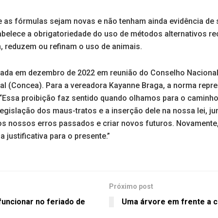
 as fórmulas sejam novas e não tenham ainda evidência de
tabelece a obrigatoriedade do uso de métodos alternativos r
, reduzem ou refinam o uso de animais.
vada em dezembro de 2022 em reunião do Conselho Nacional
l (Concea). Para a vereadora Kayanne Braga, a norma repr
a. “Essa proibição faz sentido quando olhamos para o camin
egislação dos maus-tratos e a inserção dele na nossa lei, jun
os nossos erros passados e criar novos futuros. Novament
ustificativa para o presente.”
Próximo post
 funcionar no feriado de
Uma árvore em frente a c