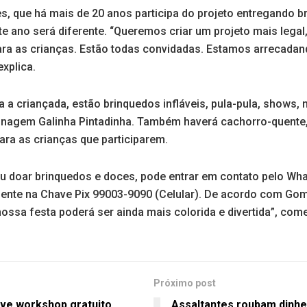
 que há mais de 20 anos participa do projeto entregando b
te ano será diferente. “Queremos criar um projeto mais legal,
ara as crianças. Estão todas convidadas. Estamos arrecadan
xplica.
a a criançada, estão brinquedos infláveis, pula-pula, shows,
onagem Galinha Pintadinha. Também haverá cachorro-quente, r
ara as crianças que participarem.
u doar brinquedos e doces, pode entrar em contato pelo Wh
mente na Chave Pix 99003-9090 (Celular). De acordo com Go
ossa festa poderá ser ainda mais colorida e divertida”, come
Próximo post
ve workshop gratuito
Assaltantes roubam dinh