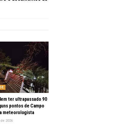
DE
dem ter ultrapassado 90
guns pontos de Campo
a meteorologista
 de 2026