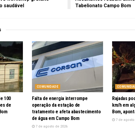
o saudável
Tabelionato Campo Bom
s
COMUNIDADE
COMUNIDA
de 100
Falta de energia interrompe
Rajadas po
pes de
operação da estação de
km/h em al
 Bom
tratamento e afeta abastecimento
Bom, apont
de água em Campo Bom
7 de agosto
7 de agosto de 2026