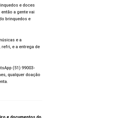
rinquedos e doces
 então a gente vai
do brinquedos e
 músicas e a
efri, e a entrega de
atsApp (51) 99003-
mes, qualquer doação
nta.
eiro e documentos do