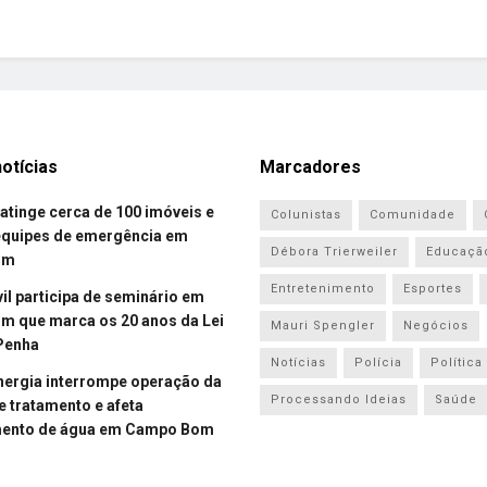
otícias
Marcadores
atinge cerca de 100 imóveis e
Colunistas
Comunidade
equipes de emergência em
Débora Trierweiler
Educaçã
om
Entretenimento
Esportes
vil participa de seminário em
 que marca os 20 anos da Lei
Mauri Spengler
Negócios
Penha
Notícias
Polícia
Política
energia interrompe operação da
Processando Ideias
Saúde
e tratamento e afeta
mento de água em Campo Bom