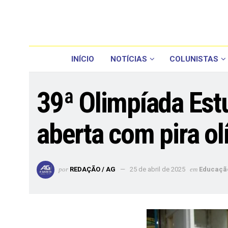
INÍCIO
NOTÍCIAS
COLUNISTAS
39ª Olimpíada Est
aberta com pira ol
por
REDAÇÃO / AG
25 de abril de 2025
em
Educaçã