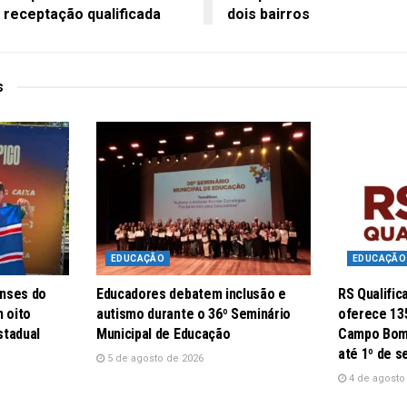
 receptação qualificada
dois bairros
s
EDUCAÇÃO
EDUCAÇÃO
nses do
Educadores debatem inclusão e
RS Qualifi
 oito
autismo durante o 36º Seminário
oferece 13
stadual
Municipal de Educação
Campo Bom;
até 1º de 
5 de agosto de 2026
4 de agosto