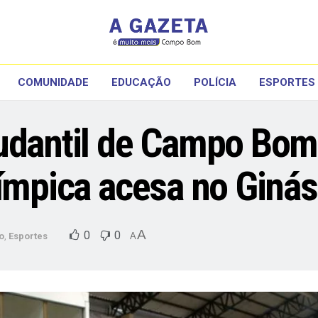
COMUNIDADE
EDUCAÇÃO
POLÍCIA
ESPORTES
udantil de Campo Bom 
ímpica acesa no Ginás
A
0
0
o
,
Esportes
A