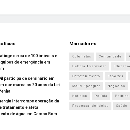
otícias
Marcadores
atinge cerca de 100 imóveis e
Colunistas
Comunidade
equipes de emergência em
Débora Trierweiler
Educaçã
om
Entretenimento
Esportes
vil participa de seminário em
 que marca os 20 anos da Lei
Mauri Spengler
Negócios
Penha
Notícias
Polícia
Política
energia interrompe operação da
Processando Ideias
Saúde
e tratamento e afeta
mento de água em Campo Bom