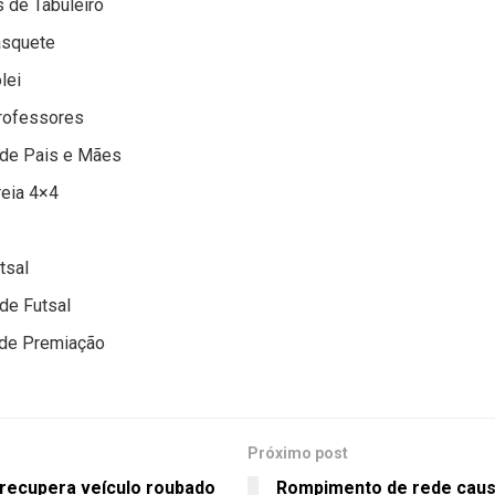
 de Tabuleiro
squete
lei
rofessores
 de Pais e Mães
reia 4×4
tsal
de Futsal
de Premiação
Próximo post
 recupera veículo roubado
Rompimento de rede caus